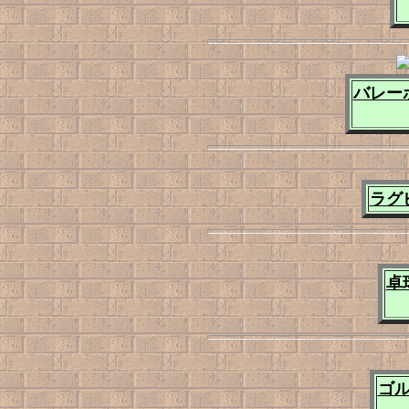
バレー
ラグ
卓
ゴル