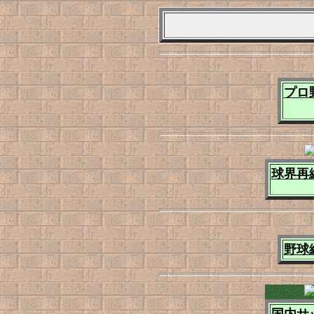
プロ
球界再
野球