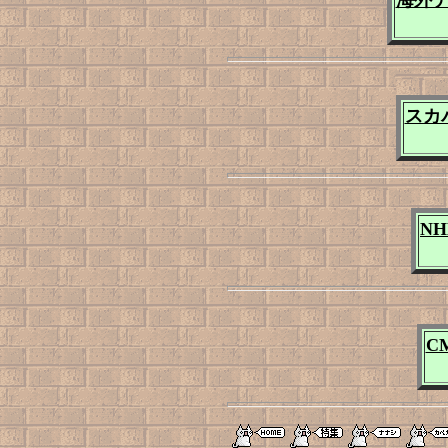
海外テ
スカ
NH
C